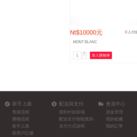
Nt$10000元
0
人付
MONT BLANC
+
加入購物車
-
新手上路
配送與支付
會員中心
售後流程
貨到付款區域
資金管理
購物流程
配送支付智能查詢
我的收藏
新手上路
支付方式說明
我的訂單
新用户註册