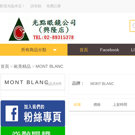
歡迎光臨本店！
請登錄
免費註册
所有商品分類
首頁
Facebook
L
首頁
>
歐美精品
>
MONT BLANC
MONT BLANC
品牌：
商品共6件
MONT BLANC
銷量
價格
上架時間